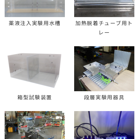
薬液注入実験用水槽
加熱脱着チューブ用ト
レー
段層実験用器具
箱型試験装置